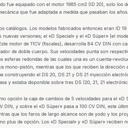
ndo fue equipado con el motor 1985 cm3 (ID 20), solo los d
 mecánica que fue adaptada a medida que pasaban los años
los catálogos. Los modelos fabricados entonces eran ID 19
s nuevas versiones; el «D Special» y el «D Súper» (el mo
Este motor de 11CV (fiscales), desarrolla 84 CV DIN con c
ador de doble cuerpo. Sus velocidades punta son respect
s esferas redondas de las cuales una es un cuenta-revoluc
 mono-pistón, mientras que los que reciben la dirección a
gue construyendo el DS 20, DS 21 y DS 21 inyección electr
e y estaba disponible sobre tres DS (20, 21, 21 electrónic
o opción la caja de cambios de 5 velocidades para el «D S
V DIN, y sobre el «D Súper» pasa a 100 CV DIN, este últim
ntras que los faros de largo alcance son de yodo y los pro
 no plus de opción. Los «D Special» y «D Súper» reciben n