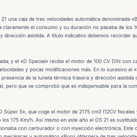
S 21 una caja de tres velocidades automática denominada 
claramente el consumo y su duración no pasaba de los 10
 y dirección asistida. A título indicativo debemos recordar 
ada; y el «D Special» recibe el motor de 100 CV DIN con
elocidades y pocas modificaciones más. En lo sucesivo el 
resencia de la luneta térmica trasera y dirección asistida 
l, pero que se comprobó que es indispensable para la cond
«D Súper 5», que coge el motor de 2175 cm3 (12CV fiscales
do los 175 Km/h. Así mismo en este año el DS 21 es sustitu
ionaba con carburador o con inyección electrónica. Este c
co mecánicas y automático «Borg -Warner» de tres velocida