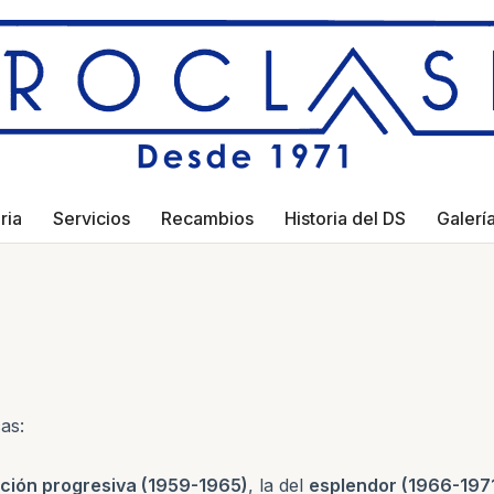
ria
Servicios
Recambios
Historia del DS
Galerí
as:
ción progresiva (1959-1965)
, la del
esplendor (1966-197